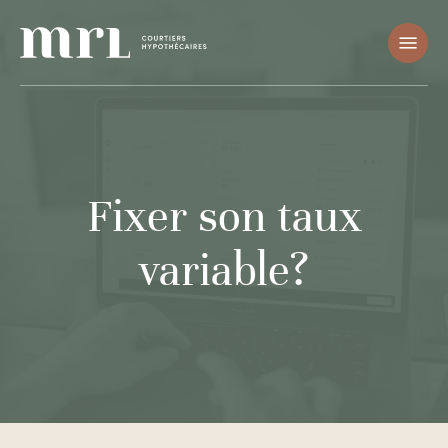
Skip
Menu
to
main
content
Fixer son taux
variable?