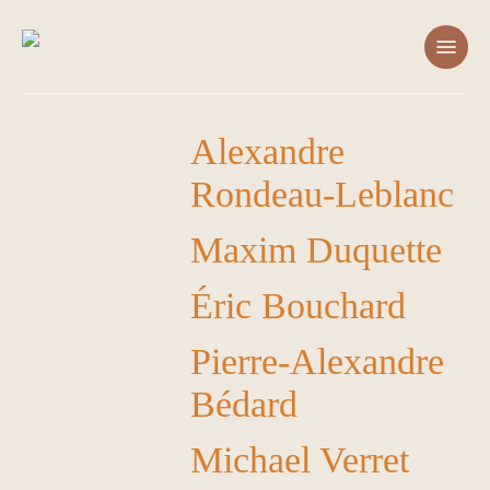
Skip
Menu
to
main
content
Alexandre
Rondeau-Leblanc
Maxim Duquette
Éric Bouchard
Pierre-Alexandre
Bédard
Michael Verret